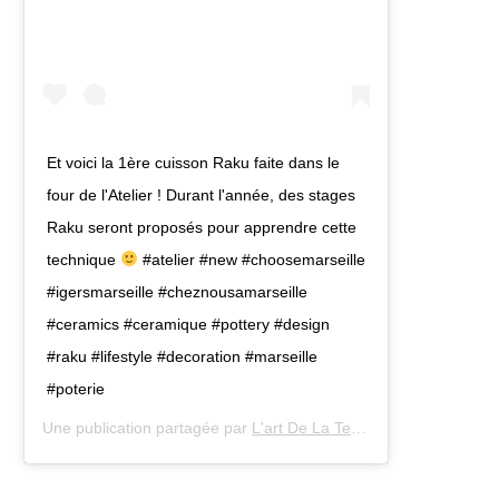
Et voici la 1ère cuisson Raku faite dans le
four de l'Atelier ! Durant l'année, des stages
Raku seront proposés pour apprendre cette
technique
#atelier #new #choosemarseille
#igersmarseille #cheznousamarseille
#ceramics #ceramique #pottery #design
#raku #lifestyle #decoration #marseille
#poterie
Une publication partagée par
L'art De La Terre By Kanette
(@atel